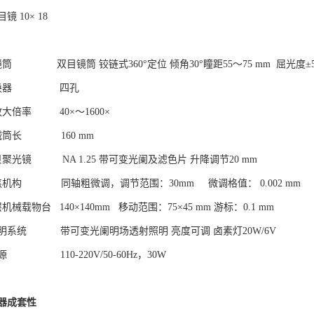
镜 10× 18
镜筒 双目镜筒 铰链式360°定位 倾角30°瞳距55～75 mm 屈光度±
转换器 四孔
放大倍率 40×～1600×
械筒长 160 mm
贝聚光镜 NA 1.25 带可变光阑及滤色片 升降调节20 mm
焦机构 同轴粗微调，调节范围：30mm 微调格值： 0.002 mm
机械载物台 140×140mm 移动范围：75×45 mm 游标：0.1 mm
照明系统 带可变光阑明场透射照明 亮度可调 卤素灯20W/6V
源 110-220V/50-60Hz，30W
器成套性