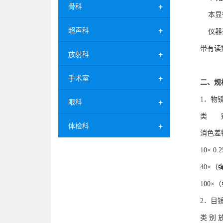
骨科
本显微
超声科
仪器采
带有读
放射科
手术室
二、规
1．物
眼科
类 别
体检科
消色差物镜
10× 0.2
40×（弹
100×（
2．目
类 别