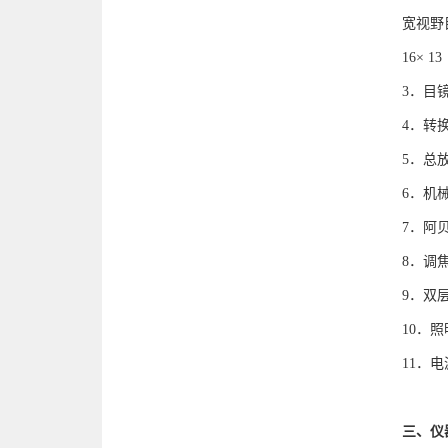
宽视野目
16× 13
3．目
4．
5．总
6．机
7．阿
8．调
9．双层
10．
11．电
三、仪