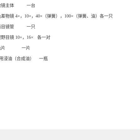
显微镜主体 一台
差物镜 4×，10×，40×（弹簧），100×（弹簧、油）各一只
双筒目镜管 一只
野目镜 10×，16× 各一对
滤色片 一片
物镜用浸油（合成油） 一瓶