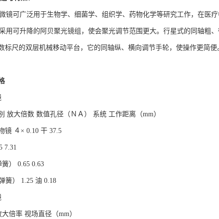
镜可广泛用于生物学、细菌学、组织学、药物化学等研究工作，在医疗
用可升降的阿贝聚光镜组，使会聚光调节范围更大。行星式的同轴粗、
数标尺的双层机械移动平台，它的同轴纵、横向调节手轮，使操作更简便
格
镜
 放大倍数 数值孔径（ＮＡ） 系统 工作距离（mm）
 ４× 0.10 干 37.5
5 7.31
簧） 0.65 0.63
弹簧） 1.25 油 0.18
镜
 放大倍率 视场直径（mm）